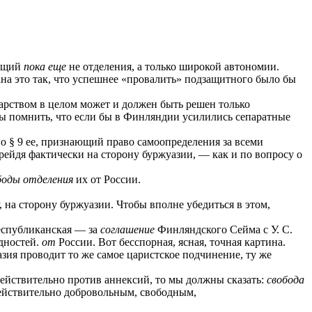
ующий
пока еще
не отделения, а только широкой автономии.
а это так, что успешнее «провалить» подзащитного было бы
арством в целом может и должен быть решен только
ны помнить, что если бы в Финляндии усилились сепаратные
о § 9 ее, признающий право самоопределения за всеми
ерейдя фактически на сторону буржуазии, — как и по вопросу о
ободы отделения
их от России.
, на сторону буржуазии. Чтобы вполне убедиться в этом,
республиканская — за
соглашение
Финляндского Сейма с У. С.
дностей.
от
России. Вот бесспорная, ясная, точная картина.
зия проводит то же самое царистское подчинение, ту же
йствительно против аннексий, то мы должны сказать:
свобода
ействительно добровольным, свободным,