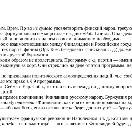
ым. Врем. Пр-во
не сумело
удовлетворить финский народ, треб
формулировала и «защитила» на-днях «Раб. Газета». Она сделан
ный, и остановиться на нем со всем вниманием необходимо.
прос о взаимоотношениях между Финляндией и Российскнм госуд
ех пор тт. финны (Орг. Ком. беседовал с финскими с.-д.) долж
ения русской буржуазии.
коим образом не пролетариата. Программу с.-д. партии — именн
 выкинули за борт. Они отреклись на деле от этой программы, п
.
да не признавали политического самоопределения наций,
т.е. св
ала
это право в § 9 программы.
Сейма с Учр. Собр., то это и есть переход, по данному вопросу
партий.
 за прямое подчинение Финляндии русскому народу. Буржуазия 
свободу отделения
Финляндии, как и всех неполноправных наро
 — ибо как быть, если соглашение
не
будет достигнуто? — буржуа
ителем французской революции Наполеоном и т. д. Если мы де
,
тогда
—и только тогда! — «соглашение» с Финляндией будет д