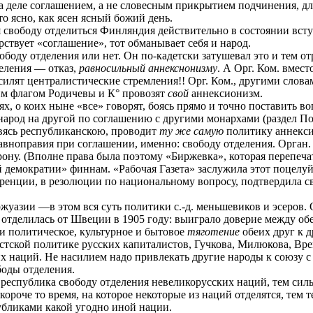
 деле соглашением, а не словесным прикрытием подчинения, дл
то ясно, как ясен ясный божий день.
вободу отделиться Финляндия действительно в состоянии вступа
рствует «соглашение», тот обманывает себя и народ.
боду отделения или нет. Он по-кадетски затушевал это и тем от
деления — отказ,
равносильный аннекснонизму
. А Орг. Ком. вмест
усилят централистические стремления!! Орг. Ком., другими сло
им флагом Родичевы и К° провозят
свой
аннексионизм.
, о коих ныне «все» говорят, боясь прямо и точно поставить во
род на другой по соглашению с другими монархами (раздел По
овясь республиканскою, проводит
ту же самую
политику аннекс
вноправия при соглашении, именно: свободу отделения. Орган.
торону. (Вполне права была поэтому «Биржевка», которая перепеч
ой демократии» финнам. «Рабочая Газета» заслужила этот поцелу
ренции, в резолюции по национальному вопросу, подтвердила св
уазии —в этом вся суть политики с.-д. меньшевиков и эсеров.
 отделилась от Швеции в 1905 году: выиграло доверие между о
и политическое, культурное и бытовое
тяготение
обеих друг к д
тской политике русских капиталистов, Гучкова, Милюкова, Вр
тих наций. Не насилием надо привлекать другие народы к союзу 
боды отделения.
еспублика свободу отделения невеликорусских наций, тем сильн
короче то время, на которое некоторые из наций отделятся, тем 
убликами какой угодно иной нации.