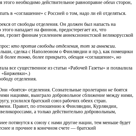
я этого необходимо действительное равноправие
обеих
сторон,
ть в «соглашение» с Россией о том, надо ли ей отделяться.
рекся от свободы отделения. Он должен был напасть на
о этого нападает на финнов, предостерегает их, что
вами, грозит финнам усилением аннексионистской великорусской
прос:
кто против свободы отделения, тот за аннексии
.
льши, сделка с Наполеоном о Финляндии и пр.), как помещики
ий более
тонко
, более прикрыто,
обещая
«соглашение»,
но
атала все существенное из статьи «Рабочей Газеты» и похвалила
й «Биржевки».)
ободу отделения.
 Они «боятся» отделения. Сознательные пролетарии
не
боятся
беими нациями, выиграло добровольное сближение между ними,
ругу, усилился братский союз рабочих обеих стран.
емени. Правит, по отношению к Финляндии, Курляндии,
с великороссами, а только действительно добровольным,
ее потянутся к союзу с нами другие нации, тем меньше будет
теснее и прочнее в конечном счете — братский