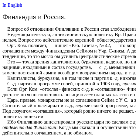
In English
Финляндия и Россия.
Вопрос об отношении Финляндии к России стал злободневн
Недемократическую, аннексионистскую политику Вр. Прав-ва 
нельзя. Вопрос это действительно коренной, общегосударствен
Орг. Ком. полагает, — пишет «Раб. Газета», № 42, — что во
соглашением между Финляндским Сеймом и Учр. С-нием. А до т
тенденции, то это могло бы усилить централистические стремл
Это — точка зрения капиталистов, буржуазии, кадетов, но ни
нациями, входящими в состав государства, — с.-д. меньшевики
замене постоянной армии всеобщим вооружением народа и т. д
Капиталисты, буржуазия, а в том числе и партия к.-д. никог
С.-д. партия в программе своей, принятой в 1903 году,
призн
Если Орг. Ком. «отослал» финских с.-д. к «соглашению» Финл. 
достаточно ясно сопоставить позицию
всех
главных классов и 
Царь, правые, монархисты не за соглашение Сейма с У. С., а
Сознательный пролетариат и с.-д.,
верные
своей программе, за
Под лозунгом «соглашения», который ровно ничего не решает,
политику аннексии.
Ибо Финляндию аннектировали русские цари по сделкам с душ
отделения для Финляндии
! Когда мы сказали и осуществили это
действительно соглашением, а не обманом.