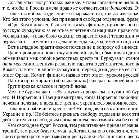
Соглашаться могут только равные. Чтобы соглашение было на
т. е. чтобы и Россия имела право
не
согласиться и
Финляндия
. Э
Только «свобода отделения» и выражает это, только имеющая с
Кто без этого условия, без признания свободы отделения, фразе
«Орг. Ком.» должен был ясно сказать финнам, признает он сво
русскую буржуазию за ее отказ угнетенным нациям в праве от
«сепаратные» (надо было сказать: сепаратистские) тенденции 
буржуазии — именно это делали всегда кадеты, именно под эт
Вот наглядное практическое пояснение к вопросу об аннексиях
Цари проводили политику аннексий грубо, обменивая один на
обменивали меж собой крепостных крестьян. Буржуазия, стан
отнимая
единственную реальную гарантию действительного ра
Комит. плетется в хвосте буржуазии, переходя на деле на ее с
ответ Орган. Комит. финнам, назвав этот ответ «уроком русск
Партия пролетариата («большевики») еще раз на своей конфе
Группировка классов и партий ясная.
Мелкие буржуа дают себя запугать призраком запуганной бурж
его. И Норвегия и Швеция выиграли, когда Норвегия свободно
исчезли нелепые и вредные трения, укрепилось экономическое 
Товарищи рабочие и крестьяне! Не поддавайтесь аннексионис
Украине и пр.! Не бойтесь признать свободу отделения всех э
действительно свободным соглашением,
невозможным
без сво
Чем свободнее будет Россия, тем решительнее признает наша р
трений, тем реже будут случаи действительного отделения, тем 
союз пролетарски-крестьянской республики Российской с респ