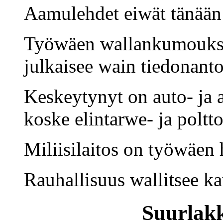
Aamulehdet eiwät tänään 
Työwäen wallankumouks
julkaisee wain tiedonanto
Keskeytynyt on auto- ja a
koske elintarwe- ja poltto
Miliisilaitos on työwäen 
Rauhallisuus wallitsee k
Suurlak