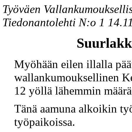
Työväen Vallankumoukselli
Tiedonantolehti N:o 1 14.1
Suurlakk
Myöhään eilen illalla pä
wallankumouksellinen Ke
12 yöllä lähemmin määrät
Tänä aamuna alkoikin työt
työpaikoissa.