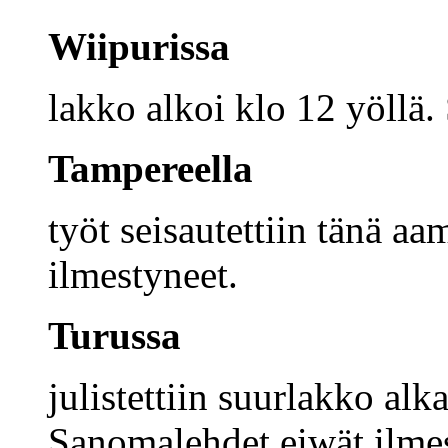
Wiipurissa
lakko alkoi klo 12 yöllä.
Tampereella
työt seisautettiin tänä a
ilmestyneet.
Turussa
julistettiin suurlakko alk
Sanomalehdet eiwät ilmes