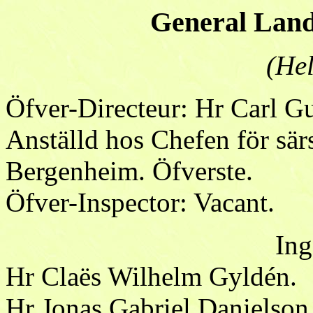
General Land
(Hel
Öfver-Directeur: Hr Carl Gu
Anställd hos Chefen för sär
Bergenheim. Öfverste.
Öfver-Inspector: Vacant.
Ing
Hr Claës Wilhelm Gyldén.
Hr Jonas Gabriel Danielson