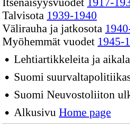
Itsenäisyysvuodet
1917-19
Talvisota
1939-1940
Välirauha ja jatkosota
1940
Myöhemmät vuodet
1945-
Lehtiartikkeleita ja aikal
Suomi suurvaltapolitiika
Suomi Neuvostoliiton ul
Alkusivu
Home page